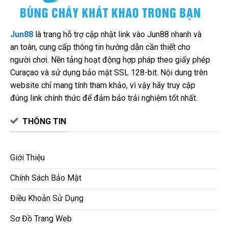
luôn túc trực 24/7. Mọi sự cố hay thắc mắc đều
được tiếp nhận và giải quyết tận tâm đa kênh (Live
Jun88
là trang hỗ trợ cập nhật link vào Jun88 nhanh và
chat, Hotline, Telegram) hoàn toàn miễn phí.
an toàn, cung cấp thông tin hướng dẫn cần thiết cho
Khám Phá Kho Tàng Trò Chơi Bất Tận
người chơi. Nền tảng hoạt động hợp pháp theo giấy phép
Tại Jun88.com
Curaçao và sử dụng bảo mật SSL 128-bit. Nội dung trên
website chỉ mang tính tham khảo, vì vậy hãy truy cập
Đến với Jun88, hội viên sẽ được bước vào một thế
đúng link chính thức để đảm bảo trải nghiệm tốt nhất.
giới giải trí đa sắc màu với tỷ lệ trả thưởng cạnh
tranh nhất thị trường:
THÔNG TIN
Cá Cược Thể Thao & Esports:
Cập nhật hàng
ngàn sự kiện mỗi ngày từ Bóng đá, Quần vợt,
Giới Thiệu
Bóng rổ đến các giải đấu Thể thao điện tử
(CS:GO, LoL, Dota 2) quy mô toàn cầu. Bảng kèo
Chính Sách Bảo Mật
đa dạng, cập nhật realtime.
Điều Khoản Sử Dụng
Live Casino Sôi Động:
Trải nghiệm sòng bài
thực tế ảo sống động cùng các Dealer người
Sơ Đồ Trang Web